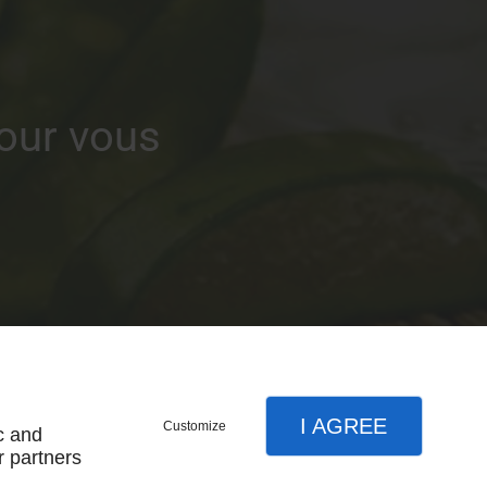
pour vous
I AGREE
Customize
c and
r partners
Accueil
Contactez-nous
Mentions légales
Plan du site