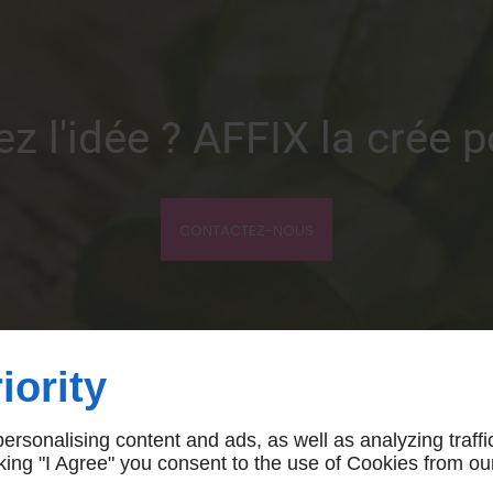
z l'idée ? AFFIX la crée 
CONTACTEZ-NOUS
iority
rsonalising content and ads, as well as analyzing traffi
icking "I Agree" you consent to the use of Cookies from ou